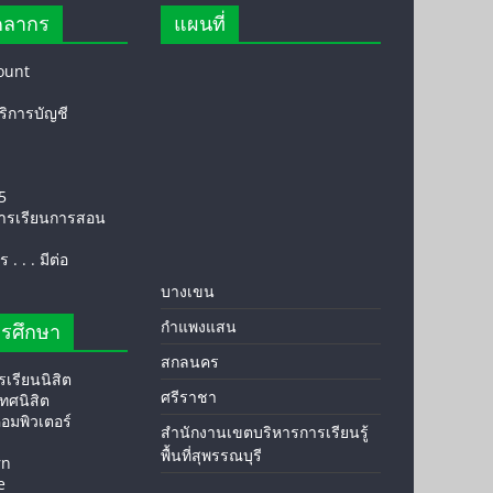
คลากร
แผนที่
ount
ิการบัญชี
5
ารเรียนการสอน
. . . มีต่อ
บางเขน
กำแพงแสน
ารศึกษา
สกลนคร
เรียนนิสิต
ศรีราชา
ศนิสิต
อมพิวเตอร์
สำนักงานเขตบริหารการเรียนรู้
พื้นที่สุพรรณบุรี
rn
e