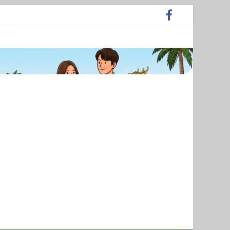
์
รและวิจัย